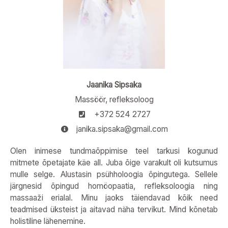
Jaanika Sipsaka
Massöör, refleksoloog
+372 524 2727
janika.sipsaka@gmail.com
Olen inimese tundmaõppimise teel tarkusi kogunud
mitmete õpetajate käe all. Juba õige varakult oli kutsumus
mulle selge. Alustasin psühholoogia õpingutega. Sellele
järgnesid õpingud homöopaatia, refleksoloogia ning
massaaži erialal. Minu jaoks täiendavad kõik need
teadmised üksteist ja aitavad näha tervikut. Mind kõnetab
holistiline lähenemine.