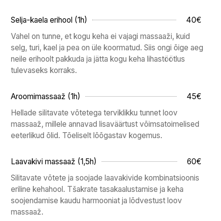
Selja-kaela erihool (1h)
40€
Vahel on tunne, et kogu keha ei vajagi massaaži, kuid
selg, turi, kael ja pea on üle koormatud. Siis ongi õige aeg
neile erihoolt pakkuda ja jätta kogu keha lihastöötlus
tulevaseks korraks.
Aroomimassaaž (1h)
45€
Hellade silitavate võtetega terviklikku tunnet loov
massaaž, millele annavad lisaväärtust võimsatoimelised
eeterlikud õlid. Tõeliselt lõõgastav kogemus.
Laavakivi massaaž (1,5h)
60€
Silitavate võtete ja soojade laavakivide kombinatsioonis
eriline kehahool. Tšakrate tasakaalustamise ja keha
soojendamise kaudu harmooniat ja lõdvestust loov
massaaž.