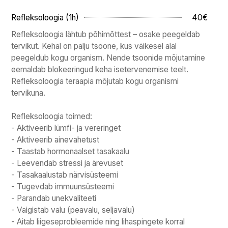
Refleksoloogia (1h)
40€
Refleksoloogia lähtub põhimõttest – osake peegeldab
tervikut. Kehal on palju tsoone, kus väikesel alal
peegeldub kogu organism. Nende tsoonide mõjutamine
eemaldab blokeeringud keha isetervenemise teelt.
Refleksoloogia teraapia mõjutab kogu organismi
tervikuna.
Refleksoloogia toimed:
- Aktiveerib lümfi- ja vereringet
- Aktiveerib ainevahetust
- Taastab hormonaalset tasakaalu
- Leevendab stressi ja ärevuset
- Tasakaalustab närvisüsteemi
- Tugevdab immuunsüsteemi
- Parandab unekvaliteeti
- Vaigistab valu (peavalu, seljavalu)
- Aitab liigeseprobleemide ning lihaspingete korral