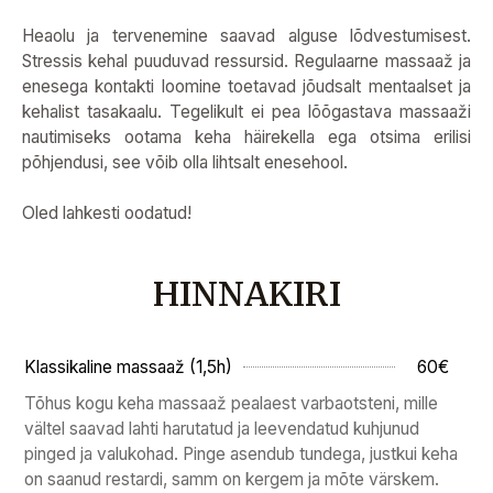
Heaolu ja tervenemine saavad alguse lõdvestumisest.
Stressis kehal puuduvad ressursid. Regulaarne
massaaž ja
enesega kontakti loomine toetavad jõudsalt mentaalset ja
kehalist tasakaalu. Tegelikult ei
pea lõõgastava massaaži
nautimiseks ootama keha häirekella ega otsima erilisi
põhjendusi, see võib olla
lihtsalt enesehool.
O
led lahkesti oodatud!
HINNAKIRI
Klassikaline massaaž (1,5h)
60€
Tõhus kogu keha massaaž pealaest varbaotsteni, mille
vältel saavad lahti harutatud ja leevendatud kuhjunud
pinged ja valukohad. Pinge asendub tundega, justkui keha
on saanud restardi, samm on kergem ja mõte värskem.