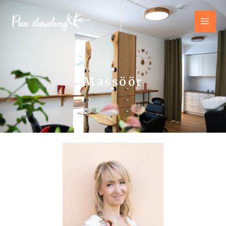
Massöör